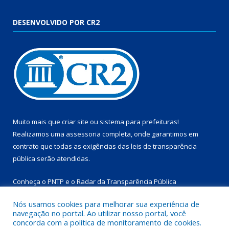
DESENVOLVIDO POR CR2
Muito mais que
criar site
ou
sistema para prefeituras
!
Realizamos uma
assessoria
completa, onde garantimos em
contrato que todas as exigências das
leis de transparência
pública
serão atendidas.
Conheça o
PNTP
e o
Radar da Transparência Pública
Nós usamos cookies para melhorar sua experiência de
navegação no portal. Ao utilizar nosso portal, você
concorda com a política de monitoramento de cookies.