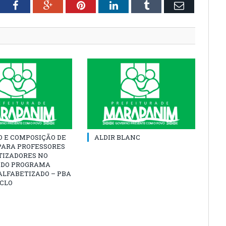
tter
Facebook
Google+
Pinterest
LinkedIn
Tumblr
Email
O E COMPOSIÇÃO DE
ALDIR BLANC
PARA PROFESSORES
TIZADORES NO
 DO PROGRAMA
ALFABETIZADO – PBA
ICLO