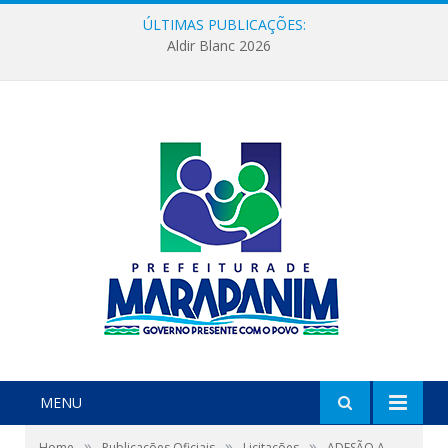
ÚLTIMAS PUBLICAÇÕES:
Aldir Blanc 2026
MENU
»
»
»
Home
Publicações Oficiais
Licitações
ADESÃO A