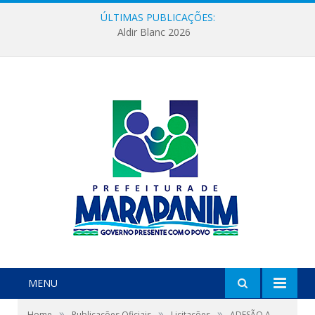
ÚLTIMAS PUBLICAÇÕES:
Aldir Blanc 2026
MENU
»
»
»
Home
Publicações Oficiais
Licitações
ADESÃO A