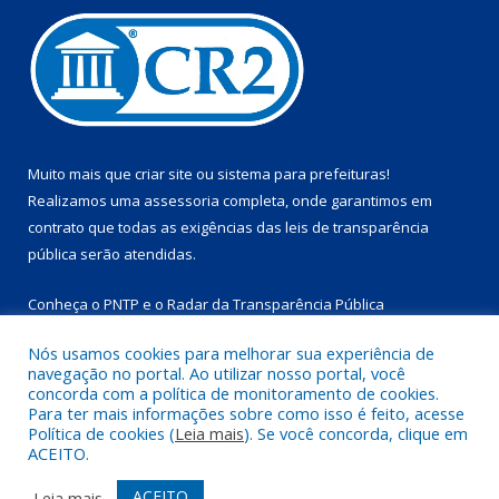
Muito mais que
criar site
ou
sistema para prefeituras
!
Realizamos uma
assessoria
completa, onde garantimos em
contrato que todas as exigências das
leis de transparência
pública
serão atendidas.
Conheça o
PNTP
e o
Radar da Transparência Pública
Nós usamos cookies para melhorar sua experiência de
navegação no portal. Ao utilizar nosso portal, você
concorda com a política de monitoramento de cookies.
Para ter mais informações sobre como isso é feito, acesse
Todos os direitos reservados a Prefeitura Municipal de
Política de cookies (
Leia mais
). Se você concorda, clique em
Marapanim.
ACEITO.
Mapa do Site
Acessar Área Administrativa
ACEITO
Leia mais