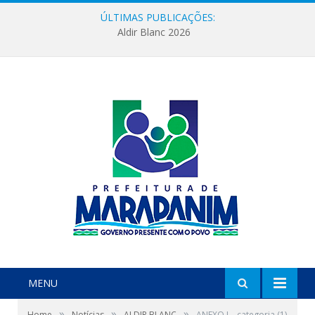
ÚLTIMAS PUBLICAÇÕES:
Aldir Blanc 2026
MENU
»
»
»
Home
Notícias
ALDIR BLANC
ANEXO I – categoria (1)