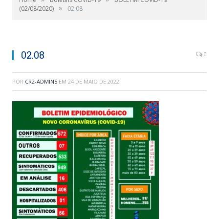
»
(02/08/2020)
02.08
02.08
0
POR
CR2-ADMIN5
EM
24 DE MAIO DE 2022