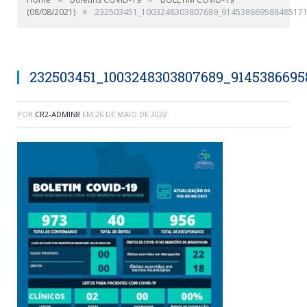
»
(08/08/2021)
232503451_1003248303807689_914538669588485171
232503451_1003248303807689_9145386695
POR
CR2-ADMIN8
EM
26 DE MAIO DE 2022