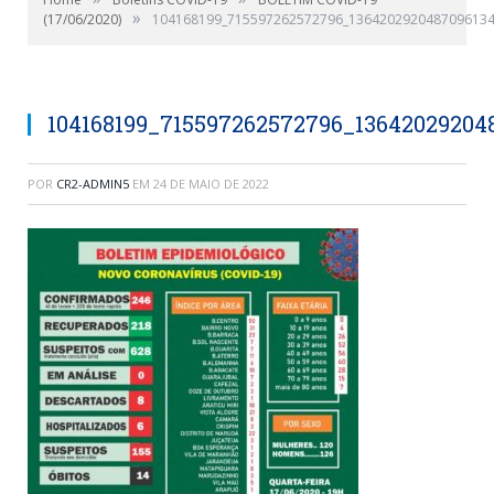
»
(17/06/2020)
104168199_715597262572796_1364202920487096134
104168199_715597262572796_13642029204
POR
CR2-ADMIN5
EM
24 DE MAIO DE 2022