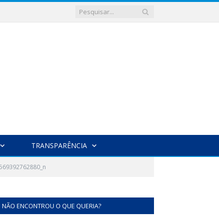
TRANSPARÊNCIA
569392762880_n
NÃO ENCONTROU O QUE QUERIA?