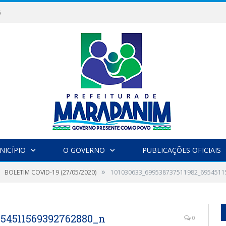
6
NICÍPIO
O GOVERNO
PUBLICAÇÕES OFICIAIS
»
BOLETIM COVID-19 (27/05/2020)
101030633_699538737511982_6954511
954511569392762880_n
0