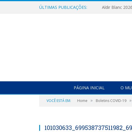
ÚLTIMAS PUBLICAÇÕES:
Aldir Blanc 202
PÁGINA INICIAL
O MU
»
»
VOCÊ ESTÁ EM:
Home
Boletins COVID-19
101030633_699538737511982_6