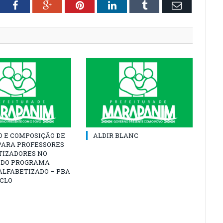
tter
Facebook
Google+
Pinterest
LinkedIn
Tumblr
Email
O E COMPOSIÇÃO DE
ALDIR BLANC
PARA PROFESSORES
TIZADORES NO
 DO PROGRAMA
ALFABETIZADO – PBA
ICLO