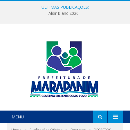
ÚLTIMAS PUBLICAÇÕES:
Aldir Blanc 2026
MENU
»
»
»
Home
Publicações Oficiais
Decretos
DECRETOS