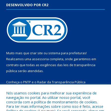
DESENVOLVIDO POR CR2
Muito mais que
criar site
ou
sistema para prefeituras
!
Realizamos uma
assessoria
completa, onde garantimos em
contrato que todas as exigências das
leis de transparência
pública
serão atendidas.
Conheça o
PNTP
e o
Radar da Transparência Pública
Nós usamos cookies para melhorar sua experiência de
navegação no portal. Ao utilizar nosso portal, você
concorda com a política de monitoramento de cookies.
Para ter mais informações sobre como isso é feito, acesse
Todos os direitos reservados a Prefeitura Municipal de
Política de cookies (
Leia mais
). Se você concorda, clique em