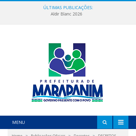
ÚLTIMAS PUBLICAÇÕES:
Aldir Blanc 2026
MENU
»
»
»
Home
Publicações Oficiais
Decretos
DECRETOS