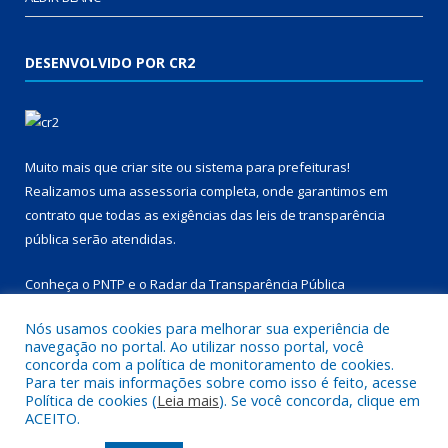
DESENVOLVIDO POR CR2
Muito mais que
criar site
ou
sistema para prefeituras
!
Realizamos uma
assessoria
completa, onde garantimos em
contrato que todas as exigências das
leis de transparência
pública
serão atendidas.
Conheça o
PNTP
e o
Radar da Transparência Pública
Nós usamos cookies para melhorar sua experiência de
navegação no portal. Ao utilizar nosso portal, você
concorda com a política de monitoramento de cookies.
Para ter mais informações sobre como isso é feito, acesse
Todos os direitos reservados a Prefeitura Municipal de
Política de cookies (
Leia mais
). Se você concorda, clique em
Marapanim.
ACEITO.