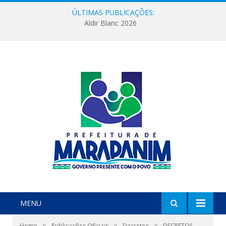
ÚLTIMAS PUBLICAÇÕES:
Aldir Blanc 2026
MENU
»
»
»
Home
Publicações Oficiais
Decretos
DECRETOS