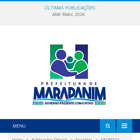
ÚLTIMAS PUBLICAÇÕES:
Aldir Blanc 2026
MENU
»
»
»
Home
Publicações Oficiais
Decretos
DECRETOS