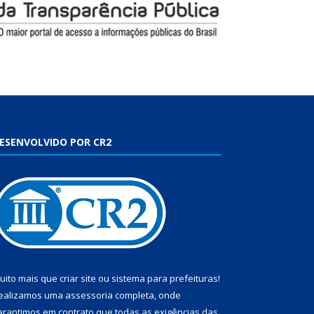
ESENVOLVIDO POR CR2
uito mais que
criar site
ou
sistema para prefeituras
!
ealizamos uma
assessoria
completa, onde
arantimos em contrato que todas as exigências das