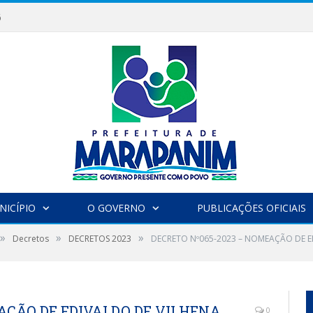
6
NICÍPIO
O GOVERNO
PUBLICAÇÕES OFICIAIS
»
»
»
Decretos
DECRETOS 2023
DECRETO Nº065-2023 – NOMEAÇÃO DE E
AÇÃO DE EDIVALDO DE VILHENA
0