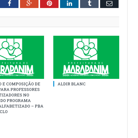
tter
Facebook
Google+
Pinterest
LinkedIn
Tumblr
Email
O E COMPOSIÇÃO DE
ALDIR BLANC
PARA PROFESSORES
TIZADORES NO
 DO PROGRAMA
ALFABETIZADO – PBA
ICLO