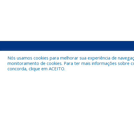
Nós usamos cookies para melhorar sua experiência de navegação
PREFEITURA DE MARAPANIM
monitoramento de cookies. Para ter mais informações sobre como
concorda, clique em ACEITO.
End.: Av. Floriano Peixoto, Marapanim – PA
Bairro: Centro
E-mail: semad.pmm@gmail.com
CEP: 68760-000
Telefone: (91) 98561-9227