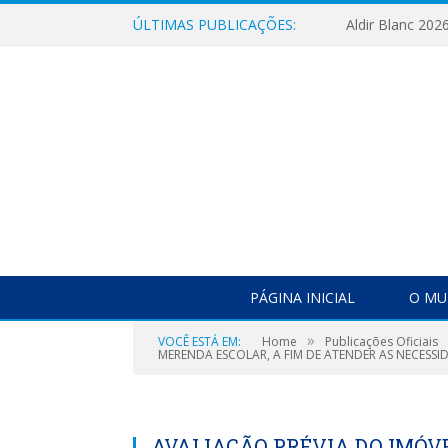
ÚLTIMAS PUBLICAÇÕES:
Aldir Blanc 202
PÁGINA INICIAL
O MU
»
VOCÊ ESTÁ EM:
Home
Publicações Oficiais
MERENDA ESCOLAR, A FIM DE ATENDER AS NECESSI
AVALIAÇÃO PRÉVIA DO IMÓV