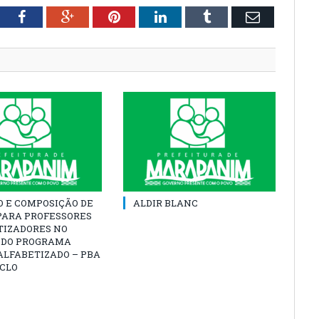
tter
Facebook
Google+
Pinterest
LinkedIn
Tumblr
Email
O E COMPOSIÇÃO DE
ALDIR BLANC
PARA PROFESSORES
TIZADORES NO
 DO PROGRAMA
ALFABETIZADO – PBA
ICLO