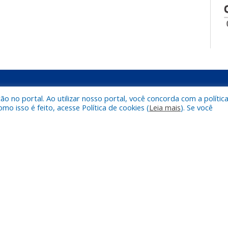
 no portal. Ao utilizar nosso portal, você concorda com a polític
ÚLTIMAS PUBLICAÇÕES
D
 isso é feito, acesse Política de cookies (
Leia mais
). Se você
Aldir Blanc 2026
SELEÇÃO E COMPOSIÇÃO DE BANCO PARA
PROFESSORES ALFABETIZADORES NO ÂMBITO DO
PROGRAMA BRASIL ALFABETIZADO – PBA NOVO CICLO
ALDIR BLANC
M
R
g