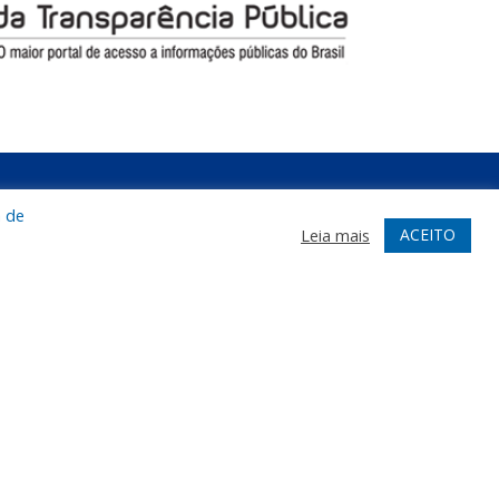
a de
ESENVOLVIDO POR CR2
ACEITO
Leia mais
uito mais que
criar site
ou
sistema para prefeituras
!
ealizamos uma
assessoria
completa, onde
arantimos em contrato que todas as exigências das