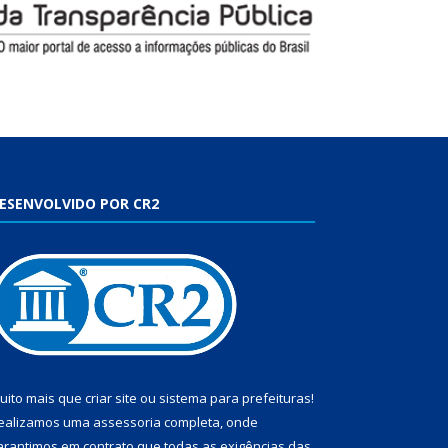
ESENVOLVIDO POR CR2
uito mais que
criar site
ou
sistema para prefeituras
!
ealizamos uma
assessoria
completa, onde
arantimos em contrato que todas as exigências das