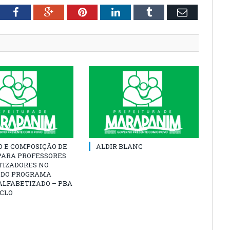
tter
Facebook
Google+
Pinterest
LinkedIn
Tumblr
Email
O E COMPOSIÇÃO DE
ALDIR BLANC
PARA PROFESSORES
TIZADORES NO
 DO PROGRAMA
ALFABETIZADO – PBA
ICLO