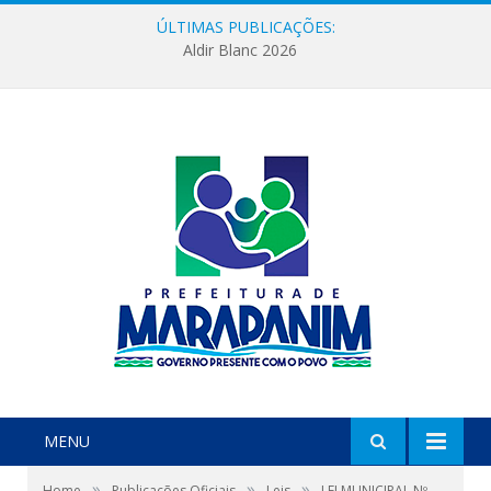
ÚLTIMAS PUBLICAÇÕES:
Aldir Blanc 2026
MENU
»
»
»
Home
Publicações Oficiais
Leis
LEI MUNICIPAL Nº