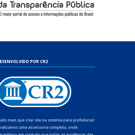
ESENVOLVIDO POR CR2
uito mais que
criar site
ou
sistema para prefeituras
!
ealizamos uma
assessoria
completa, onde
arantimos em contrato que todas as exigências das