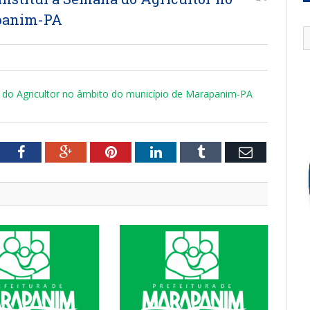
apanim-PA
 do Agricultor no âmbito do município de Marapanim-PA
tter
Facebook
Google+
Pinterest
LinkedIn
Tumblr
Email