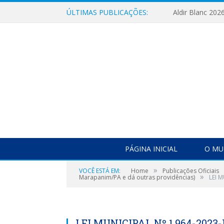
ÚLTIMAS PUBLICAÇÕES:
Aldir Blanc 202
PÁGINA INICIAL
O MU
»
VOCÊ ESTÁ EM:
Home
Publicações Oficiais
»
Marapanim/PA e dá outras providências)
LEI M
LEI MUNICIPAL Nº 1.964-2023-I