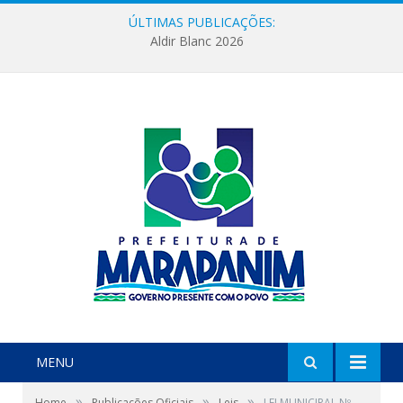
ÚLTIMAS PUBLICAÇÕES:
Aldir Blanc 2026
MENU
»
»
»
Home
Publicações Oficiais
Leis
LEI MUNICIPAL Nº