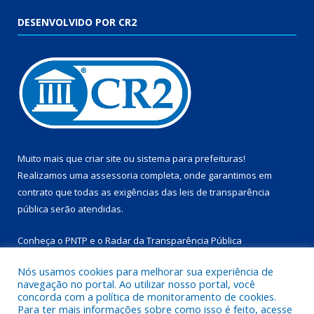
DESENVOLVIDO POR CR2
Muito mais que
criar site
ou
sistema para prefeituras
!
Realizamos uma
assessoria
completa, onde garantimos em
contrato que todas as exigências das
leis de transparência
pública
serão atendidas.
Conheça o
PNTP
e o
Radar da Transparência Pública
Nós usamos cookies para melhorar sua experiência de
navegação no portal. Ao utilizar nosso portal, você
concorda com a política de monitoramento de cookies.
Para ter mais informações sobre como isso é feito, acesse
Todos os direitos reservados a Prefeitura Municipal de