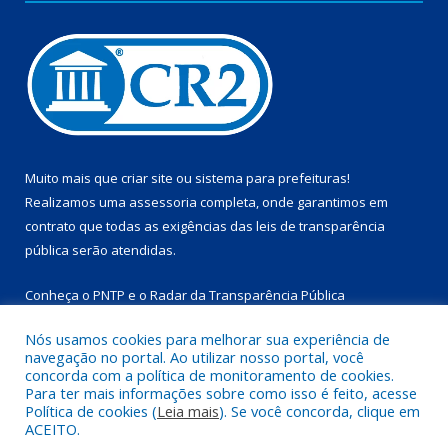
Muito mais que
criar site
ou
sistema para prefeituras
!
Realizamos uma
assessoria
completa, onde garantimos em
contrato que todas as exigências das
leis de transparência
pública
serão atendidas.
Conheça o
PNTP
e o
Radar da Transparência Pública
Nós usamos cookies para melhorar sua experiência de
navegação no portal. Ao utilizar nosso portal, você
concorda com a política de monitoramento de cookies.
Para ter mais informações sobre como isso é feito, acesse
Todos os direitos reservados a Prefeitura Municipal de
Política de cookies (
Leia mais
). Se você concorda, clique em
Marapanim.
ACEITO.