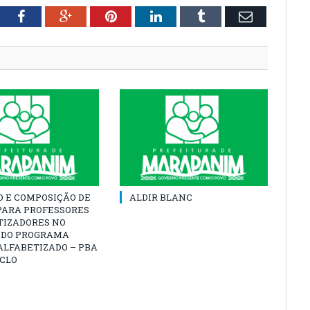
tter
Facebook
Google+
Pinterest
LinkedIn
Tumblr
Email
O E COMPOSIÇÃO DE
ALDIR BLANC
PARA PROFESSORES
TIZADORES NO
 DO PROGRAMA
ALFABETIZADO – PBA
ICLO