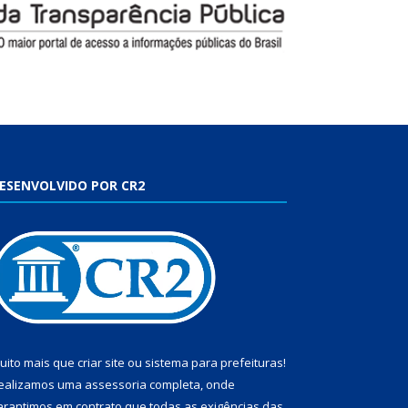
ESENVOLVIDO POR CR2
uito mais que
criar site
ou
sistema para prefeituras
!
ealizamos uma
assessoria
completa, onde
arantimos em contrato que todas as exigências das