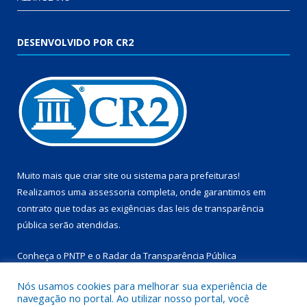
DESENVOLVIDO POR CR2
Muito mais que
criar site
ou
sistema para prefeituras
!
Realizamos uma
assessoria
completa, onde garantimos em
contrato que todas as exigências das
leis de transparência
pública
serão atendidas.
Conheça o
PNTP
e o
Radar da Transparência Pública
Nós usamos cookies para melhorar sua experiência de
navegação no portal. Ao utilizar nosso portal, você