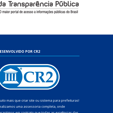
ESENVOLVIDO POR CR2
uito mais que
criar site
ou
sistema para prefeituras
!
ealizamos uma
assessoria
completa, onde
arantimos em contrato que todas as exigências das