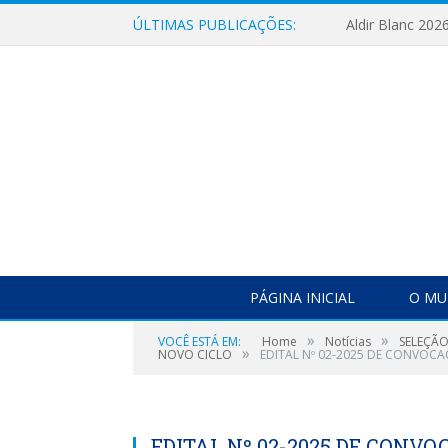
ÚLTIMAS PUBLICAÇÕES:
Aldir Blanc 202
PÁGINA INICIAL
O MU
»
»
VOCÊ ESTÁ EM:
Home
Notícias
SELEÇÃO
»
NOVO CICLO
EDITAL Nº 02-2025 DE CONVOC
EDITAL Nº 02-2025 DE CONV