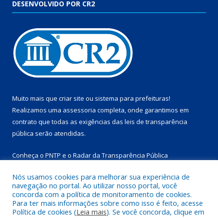
DESENVOLVIDO POR CR2
Muito mais que
criar site
ou
sistema para prefeituras
!
Realizamos uma
assessoria
completa, onde garantimos em
contrato que todas as exigências das
leis de transparência
pública
serão atendidas.
Conheça o
PNTP
e o
Radar da Transparência Pública
Nós usamos cookies para melhorar sua experiência de
navegação no portal. Ao utilizar nosso portal, você
concorda com a política de monitoramento de cookies.
Para ter mais informações sobre como isso é feito, acesse
Todos os direitos reservados a Prefeitura Municipal de
Política de cookies (
Leia mais
). Se você concorda, clique em
Marapanim.