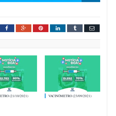
tter
Facebook
Google+
Pinterest
LinkedIn
Tumblr
Email
TRO (21/10/2021)
VACINÔMETRO (23/09/2021)