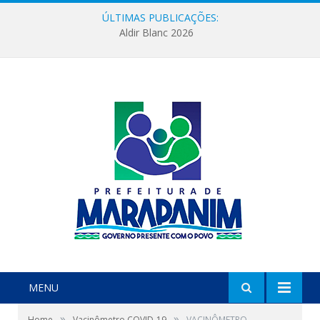
ÚLTIMAS PUBLICAÇÕES:
Aldir Blanc 2026
MENU
»
»
Home
Vacinômetro COVID-19
VACINÔMETRO