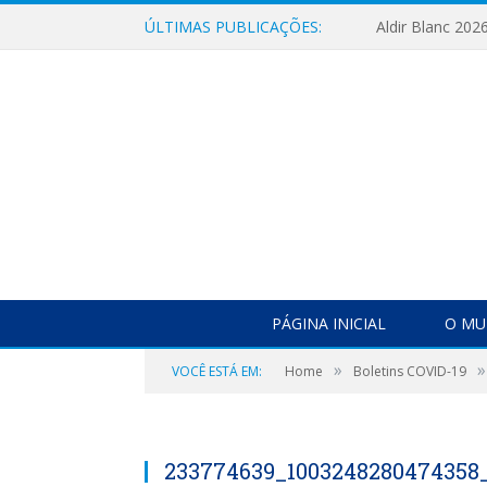
ÚLTIMAS PUBLICAÇÕES:
Aldir Blanc 202
PÁGINA INICIAL
O MU
»
»
VOCÊ ESTÁ EM:
Home
Boletins COVID-19
233774639_1003248280474358_