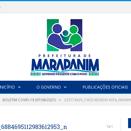
6
NICÍPIO
O GOVERNO
PUBLICAÇÕES OFICIAIS
»
BOLETIM COVID-19 (07/08/2021)
233774639_1003248280474358_688469
6884695112983612953_n
0