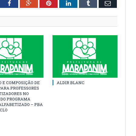
tter
Facebook
Google+
Pinterest
LinkedIn
Tumblr
Email
O E COMPOSIÇÃO DE
ALDIR BLANC
PARA PROFESSORES
TIZADORES NO
 DO PROGRAMA
ALFABETIZADO – PBA
ICLO