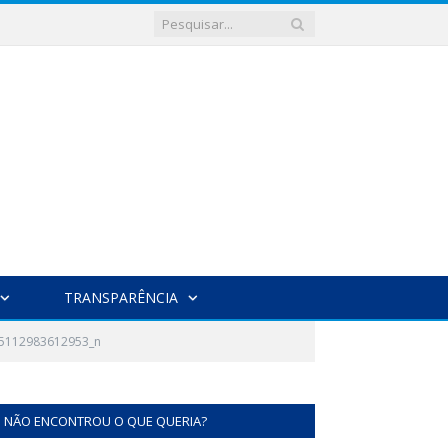
TRANSPARÊNCIA
5112983612953_n
NÃO ENCONTROU O QUE QUERIA?