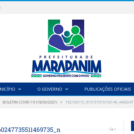
6
NICÍPIO
O GOVERNO
PUBLICAÇÕES OFICIAIS
»
BOLETIM COVID-19 (18/03/2021)
162160115_913157076150146_4460247
460247735511469735_n
0