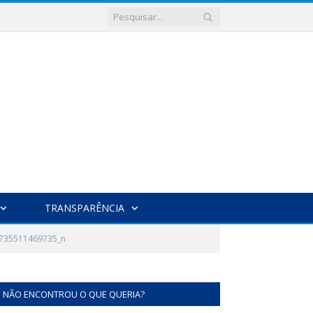
TRANSPARÊNCIA
735511469735_n
NÃO ENCONTROU O QUE QUERIA?