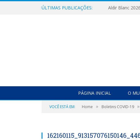
ÚLTIMAS PUBLICAÇÕES:
Aldir Blanc 202
PÁGINA INICIAL
O MU
»
»
VOCÊ ESTÁ EM:
Home
Boletins COVID-19
162160115_913157076150146_4