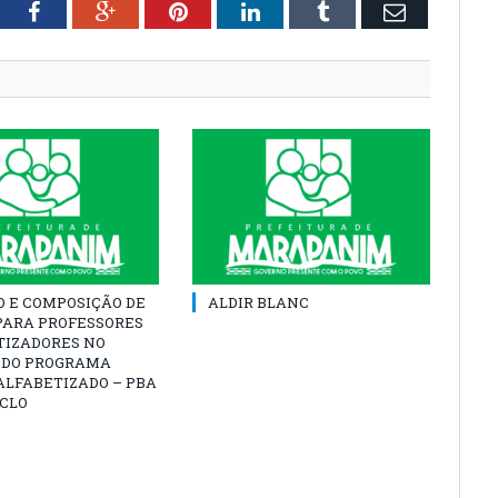
tter
Facebook
Google+
Pinterest
LinkedIn
Tumblr
Email
O E COMPOSIÇÃO DE
ALDIR BLANC
PARA PROFESSORES
TIZADORES NO
 DO PROGRAMA
ALFABETIZADO – PBA
ICLO