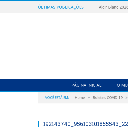
ÚLTIMAS PUBLICAÇÕES:
Aldir Blanc 202
PÁGINA INICIAL
O MU
»
»
VOCÊ ESTÁ EM:
Home
Boletins COVID-19
192143740_956103101855543_2