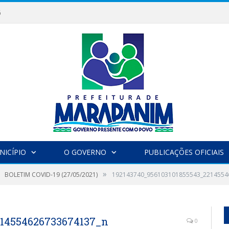
6
NICÍPIO
O GOVERNO
PUBLICAÇÕES OFICIAIS
»
BOLETIM COVID-19 (27/05/2021)
192143740_956103101855543_2214554
214554626733674137_n
0