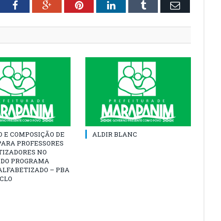
tter
Facebook
Google+
Pinterest
LinkedIn
Tumblr
Email
O E COMPOSIÇÃO DE
ALDIR BLANC
PARA PROFESSORES
TIZADORES NO
 DO PROGRAMA
ALFABETIZADO – PBA
ICLO