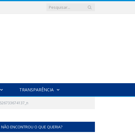
TRANSPARÊNCIA
626733674137_n
NÃO ENCONTROU O QUE QUERIA?