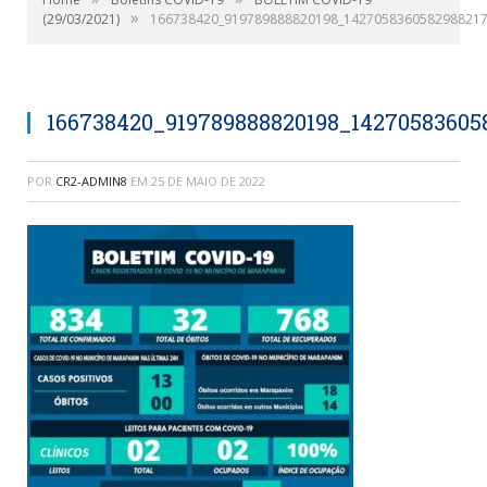
»
(29/03/2021)
166738420_919789888820198_1427058360582988217
166738420_919789888820198_14270583605
POR
CR2-ADMIN8
EM
25 DE MAIO DE 2022