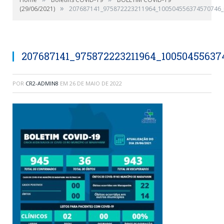
»
(29/06/2021)
207687141_975872223211964_100504556374570746_
207687141_975872223211964_1005045563
POR
CR2-ADMIN8
EM
26 DE MAIO DE 2022