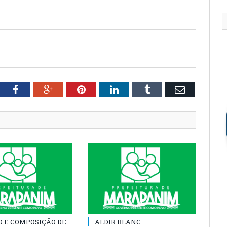
tter
Facebook
Google+
Pinterest
LinkedIn
Tumblr
Email
O E COMPOSIÇÃO DE
ALDIR BLANC