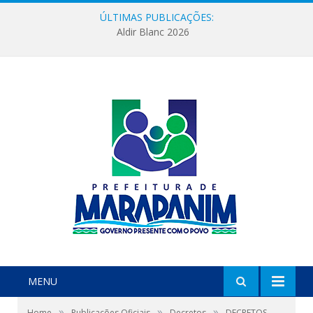
ÚLTIMAS PUBLICAÇÕES:
Aldir Blanc 2026
MENU
»
»
»
Home
Publicações Oficiais
Decretos
DECRETOS