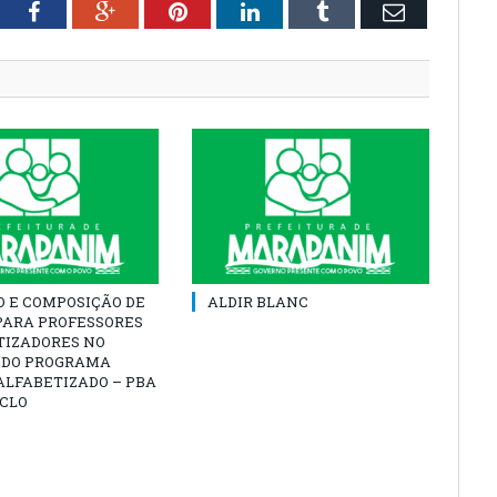
tter
Facebook
Google+
Pinterest
LinkedIn
Tumblr
Email
O E COMPOSIÇÃO DE
ALDIR BLANC
PARA PROFESSORES
TIZADORES NO
 DO PROGRAMA
ALFABETIZADO – PBA
ICLO